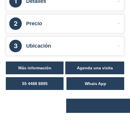
Detalles
Precio
Ubicación
Más información
Agenda una visita
55 4488 8895
Whats App