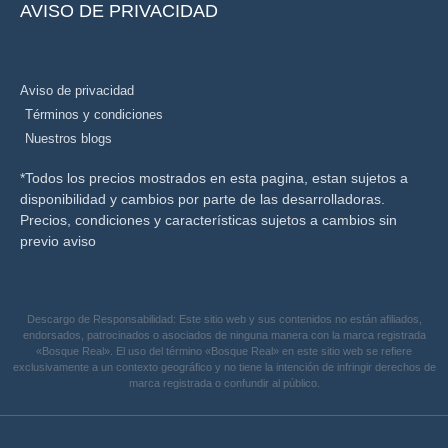
AVISO DE PRIVACIDAD
Aviso de privacidad
Términos y condiciones
Nuestros blogs
*Todos los precios mostrados en esta pagina, estan sujetos a
disponibilidad y cambios por parte de las desarrolladoras.
Precios, condiciones y características sujetos a cambios sin
previo aviso
Descargo de Responsabilidad:
Este sitio web y sus contenidos no están afiliados,
endorsados, patrocinados o asociados de ninguna manera con la marca registrada
«Bosque Real». El uso del término «Bosque Real» en este sitio web se refiere
exclusivamente a un contexto geográfico y no tiene la intención de infringir derechos de
marca registrada o confundir al público.