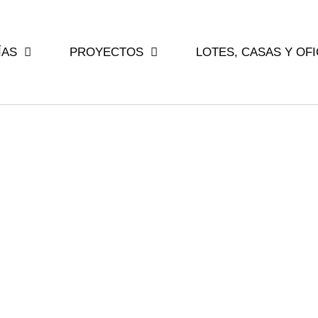
ÍAS
PROYECTOS
LOTES, CASAS Y OF
que Real
odidad Y
ad