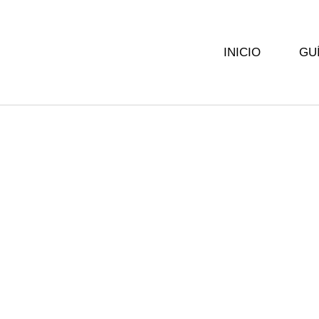
INICIO
GU
Residence En Bos
(2023): Lujo, Com
Exclusivid